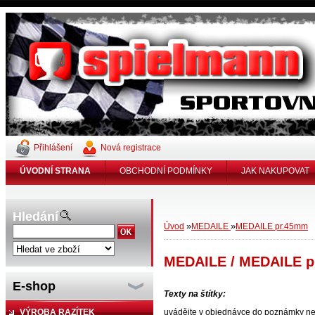
Přihlášení
Nová registrace
ÚVODNÍ STRANA
OBCHODNÍ PODMÍNKY
JAK NAKUPOVAT
Hledání
»
»
Úvod
MEDAILE
MEDAILE pr.45mm
MEDAILE / MEDAILE 
E-shop
Texty na štítky:
VÝROBA RAZÍTEK
uvádějte v objednávce do poznámky neb