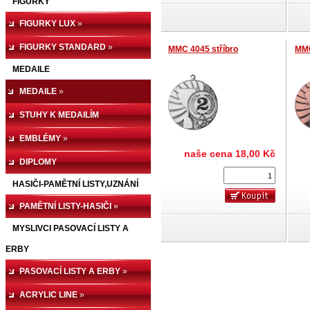
FIGURKY
EXCLUSIVE
»
FIGURKY LUX
»
FIGURKY STANDARD
»
MMC 4045 stříbro
MMC
MEDAILE
MEDAILE
»
STUHY K MEDAILÍM
EMBLÉMY
»
naše cena
18,00 Kč
DIPLOMY
HASIČI-PAMĚTNÍ LISTY,UZNÁNÍ
PAMĚTNÍ LISTY-HASIČI
»
MYSLIVCI PASOVACÍ LISTY A
ERBY
PASOVACÍ LISTY A ERBY
»
ACRYLIC LINE
»