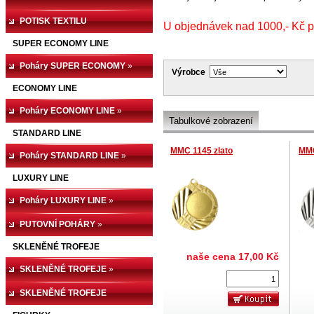
TRODAT,COLOP
POTISK TEXTILU
»
U objednávek nad 1000,- Kč p
SUPER ECONOMY LINE
Poháry SUPER ECONOMY
»
Výrobce
ECONOMY LINE
Poháry ECONOMY LINE
»
Tabulkové zobrazení
STANDARD LINE
MMC 1145 zlato
MMC
Poháry STANDARD LINE
»
LUXURY LINE
Poháry LUXURY LINE
»
PUTOVNÍ POHÁRY
»
SKLENĚNÉ TROFEJE
naše cena
17,00 Kč
SKLENĚNÉ TROFEJE
»
SKLENĚNÉ TROFEJE